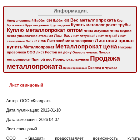
Информация:
Вес металлопроката
Анод оловянный
Баббит б16
Баббит б83
Круг
Купить металлопрокат трубы
бронзовый
Круг латунный
Круг медный
Куплю металлопрокат оптом
Лента латунная
Лента медная
Лист 9хс
Лента упаковочная стальная
Лист латунный
Лист медный
Лист
Листовой прокат
Листовой металлопрокат
свинцовый
Лист х12 МФ
Металлопрокат цена
купить
Металлопрокат
Нихром
проволока
ООО лист Ростов на дону
Олово в чушках
Полоса
Продажа
Припой пос
Проволока латунная
металлопрокат
металлопроката
Свинец в чушках
Пруток бронзовый
Лист свинцовый
Автор: ООО «Квадрат»
Дата публикации:
2012-01-10
Дата изменения:
2026-04-07
Лист свинцовый
ООО «Квадрат» предоставляет возможность купить