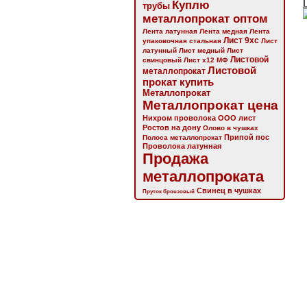
Куплю
трубы
металлопрокат оптом
Лента латунная
Лента медная
Лента
Лист 9хс
упаковочная стальная
Лист
латунный
Лист медный
Лист
Листовой
свинцовый
Лист х12 МФ
Листовой
металлопрокат
прокат купить
Металлопрокат
Металлопрокат цена
Нихром проволока
ООО лист
Ростов на дону
Олово в чушках
Припой пос
Полоса металлопрокат
Проволока латунная
Продажа
металлопроката
Свинец в чушках
Пруток бронзовый