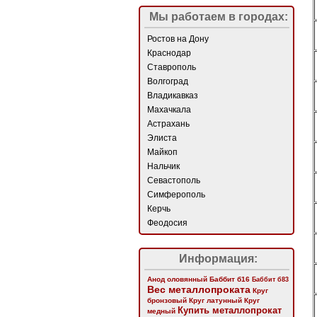
Мы работаем в городах:
Ростов на Дону
Краснодар
Ставрополь
Волгоград
Владикавказ
Махачкала
Астрахань
Элиста
Майкоп
Нальчик
Севастополь
Симферополь
Керчь
Феодосия
Информация:
Анод оловянный
Баббит б16
Баббит б83
Вес металлопроката
Круг
бронзовый
Круг латунный
Круг
Купить металлопрокат
медный