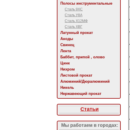
Полосы инструментальные
Сталь 9ХС
Сталь У8А
Сталь Х12МФ
Сталь ХВГ
Латунный прокат
Аноды
Свинец
Лента
Баббит, припой , олово
Цинк
Нихром
Листовой прокат
Алюминий/Дюралюминий
Никель
Нержавеющий прокат
Статьи
Мы работаем в городах: