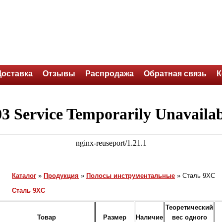
Доставка
Отзывы
Распродажа
Обратная связь
К
Каталог
»
Продукция
»
Полосы инструментальные
»
Сталь 9ХС
Сталь 9ХС
Теоретический
Товар
Размер
Наличие
вес одного