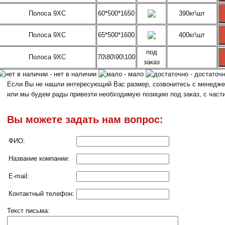
Полоса 9ХС
60*500*1650
390кг\шт
Полоса 9ХС
65*500*1600
400кг\шт
под
Полоса 9ХС
70\80\90\100
заказ
- нет в наличии
- мало
- достаточ
Если Вы не нашли интересующий Вас размер, созвонитесь с менеджер
или мы будем рады привезти необходимую позицию под заказ, с част
Вы можете задать нам вопрос:
ФИО:
Название компании:
E-mail:
Контактный телефон:
Текст письма: