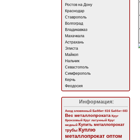
Ростов на Дону
Краснодар
Ставрополь
Волгоград
Владикавказ
Махачкала
Астрахань
Элиста
Майкоп
Нальчик
Севастополь
Симферополь
Керчь
Феодосия
Информация:
Анод оловянный
Баббит б16
Баббит б83
Вес металлопроката
Круг
бронзовый
Круг латунный
Круг
Купить металлопрокат
медный
Куплю
трубы
металлопрокат оптом