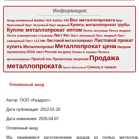
Информация:
Вес металлопроката
Анод оловянный
Баббит б16
Баббит б83
Круг
Купить металлопрокат трубы
бронзовый
Круг латунный
Круг медный
Куплю металлопрокат оптом
Лента латунная
Лента медная
Лист 9хс
Лента упаковочная стальная
Лист латунный
Лист медный
Лист
Листовой прокат
Листовой металлопрокат
свинцовый
Лист х12 МФ
Металлопрокат цена
купить
Металлопрокат
Нихром
проволока
ООО лист Ростов на дону
Олово в чушках
Полоса
Продажа
Припой пос
Проволока латунная
металлопрокат
металлопроката
Свинец в чушках
Пруток бронзовый
Оловянный анод
Автор: ООО «Квадрат»
Дата публикации:
2012-01-10
Дата изменения:
2026-04-07
Оловянный анод
Мы занимаемся изготовлением анодов из любых металлов,